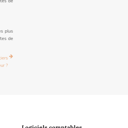
otes de
es plus
otes de
tiers
ur ?
Logiciels comptables