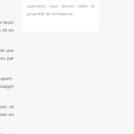
opération, vous devrez céder la
propriété de l’entreprise.
r leurs
s et en
nir une
ées par
expert-
 budget
ises et
rais en