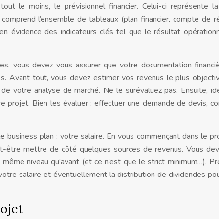
tout le moins, le prévisionnel financier. Celui-ci représente la
 comprend l’ensemble de tableaux (plan financier, compte de ré
 en évidence des indicateurs clés tel que le résultat opérationn
ables, vous devez vous assurer que votre documentation financi
. Avant tout, vous devez estimer vos revenus le plus object
s de votre analyse de marché. Ne le surévaluez pas. Ensuite, ide
e projet. Bien les évaluer : effectuer une demande de devis, co
 le business plan : votre salaire. En vous commençant dans le pr
eut-être mettre de côté quelques sources de revenus. Vous dev
u même niveau qu’avant (et ce n’est que le strict minimum…). P
otre salaire et éventuellement la distribution de dividendes po
rojet