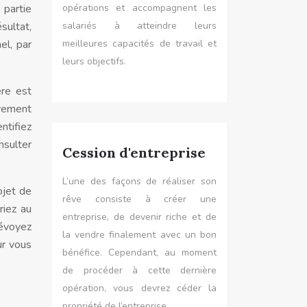
 partie
opérations et accompagnent les
sultat,
salariés à atteindre leurs
el, par
meilleures capacités de travail et
leurs objectifs.
ère est
ivement
ntifiez
nsulter
Cession d'entreprise
L’une des façons de réaliser son
ojet de
rêve consiste à créer une
riez au
entreprise, de devenir riche et de
révoyez
la vendre finalement avec un bon
ur vous
bénéfice. Cependant, au moment
de procéder à cette dernière
opération, vous devrez céder la
propriété de l’entreprise.