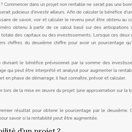
? Commencer dans un projet non rentable ne serait pas une bon
erait judicieux d’investir ailleurs. Afin de calculer le bénéfice d’u
saire de savoir, voir et calculer le revenu peut être obtenu au c
éro obtenu à partir de ce calcul basé sur des anticipations
é totale des capitaux ou des investissements. Lorsque ces deux c
iers chiffres du deuxième chiffre pour avoir un pourcentage qu’
n divisant le bénéfice prévisionnel par la somme des investis
age qui peut être interprété et analysé pour augmenter la rentabi
jet en phase de démarrage, il faut connaître, prévoir et calculer.
 lors de la mise en œuvre du projet (une approximation sur la 
remier résultat pour obtenir le pourcentage par le deuxième
ur savoir si la rentabilité peut être augmentée.
lité d’un projet ?