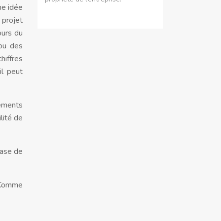
ne idée
n projet
ours du
 ou des
hiffres
il peut
sements
lité de
base de
. Comme