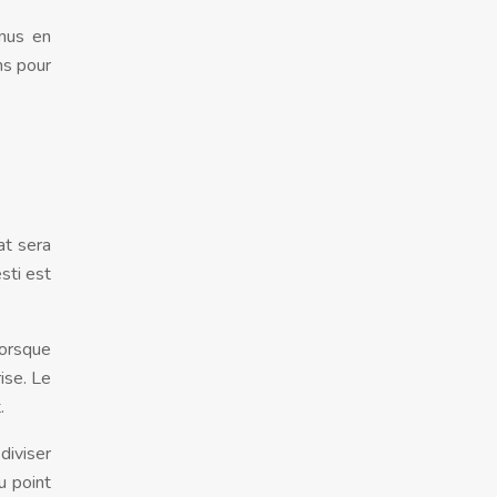
enus en
ns pour
at sera
sti est
Lorsque
ise. Le
.
diviser
au point